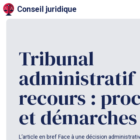
Aller
Conseil juridique
au
contenu
Tribunal
administratif
recours : pro
et démarches
L’article en bref Face à une décision administrati