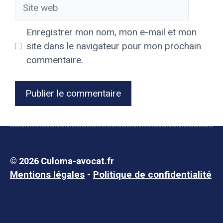
Site
web
Enregistrer mon nom, mon e-mail et mon
site dans le navigateur pour mon prochain
commentaire.
© 2026 Culoma-avocat.fr
Mentions légales
-
Politique de confidentialité