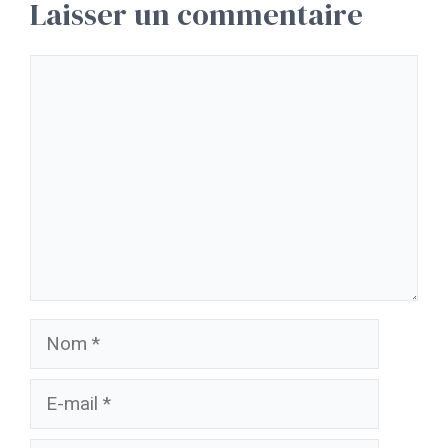
Laisser un commentaire
Commentaire
Nom
E-
mail