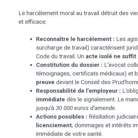
Le harcèlement moral au travail détruit des vi
et efficace.
Reconnaître le harcèlement :
Les
agi
surcharge de travail) caractérisent juri
Code du travail. Un
acte isolé ne suffit
Constitution du dossier :
L’avocat coll
témoignages, certificats médicaux) et 
preuve
devant le Conseil des Prud’hom
Responsabilité de l’employeur :
L’obli
immédiate
dès le signalement. Le manq
jusqu’à
30 000 euros d’amende
.
Actions possibles :
Résiliation judiciai
licenciement
, dommages et intérêts i
immédiate de votre santé.