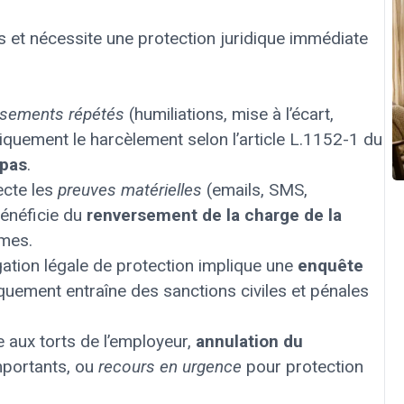
es et nécessite une protection juridique immédiate
ssements répétés
(humiliations, mise à l’écart,
diquement le harcèlement selon l’article L.1152-1 du
 pas
.
ecte les
preuves matérielles
(emails, SMS,
bénéficie du
renversement de la charge de la
mes.
gation légale de protection implique une
enquête
uement entraîne des sanctions civiles et pénales
re aux torts de l’employeur,
annulation du
mportants, ou
recours en urgence
pour protection