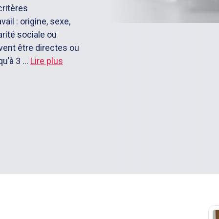
critères
il : origine, sexe,
rité sociale ou
vent être directes ou
u’à 3 ...
Lire plus